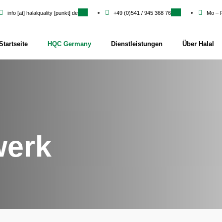
info [at] halalquality [punkt] de
+49 (0)541 / 945 368 76
Mo – F
Startseite
HQC Germany
Dienstleistungen
Über Halal
werk