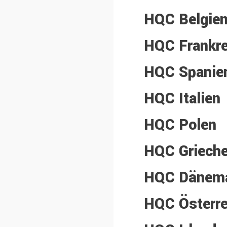
HQC Belgie
HQC Frankre
HQC Spanie
HQC Italien
HQC Polen
HQC Grieche
HQC Dänem
HQC Österre