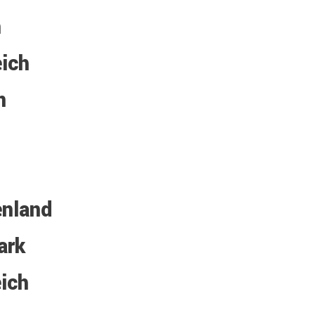
n
ich
n
nland
ark
ich